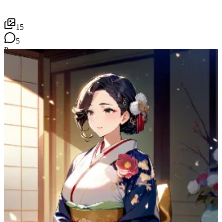
15
5
P