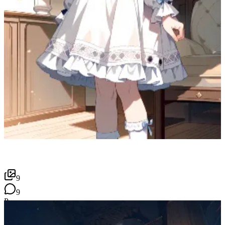
9
9
P