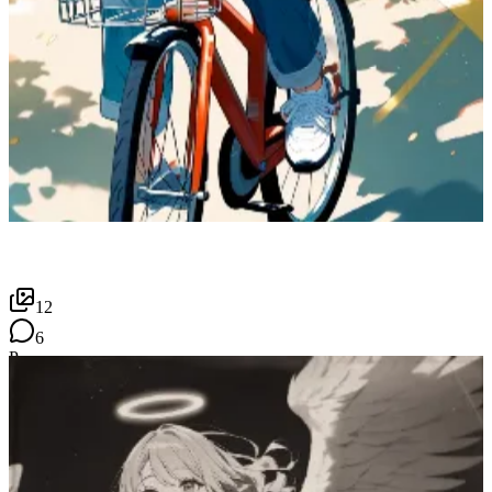
12
6
P