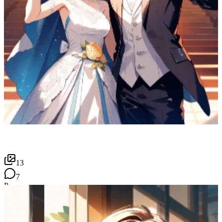
13
7
P