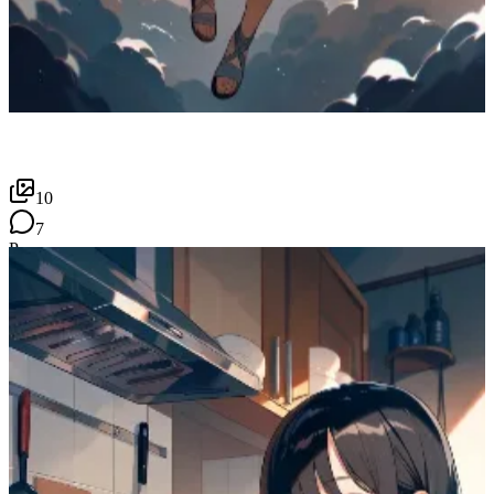
10
7
P