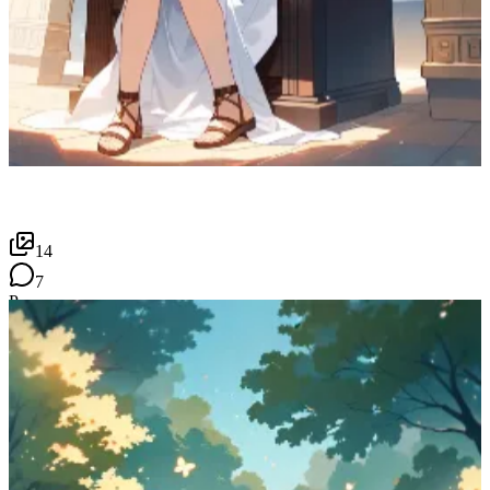
14
7
P