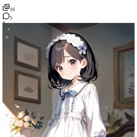
16
5
P