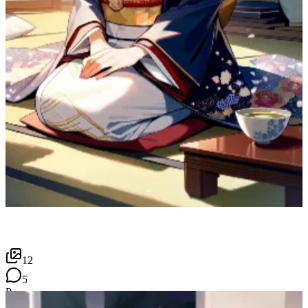
12
5
P