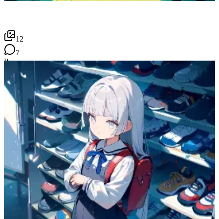
12
7
P