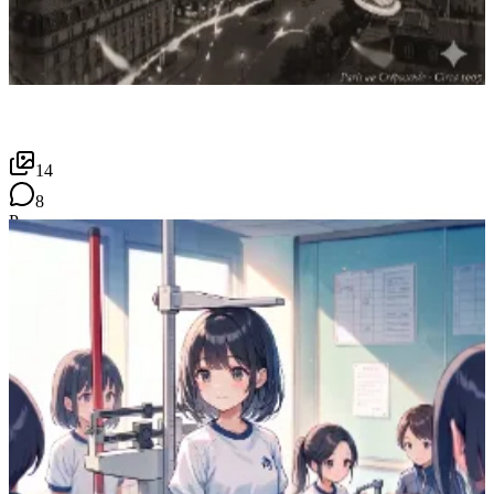
14
8
P