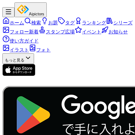
Aipictors
ホーム
検索
お題
タグ
ランキング
シリーズ
フォロー新着
スタンプ広場
イベント
お知らせ
使い方ガイド
イラスト
フォト
もっと見る