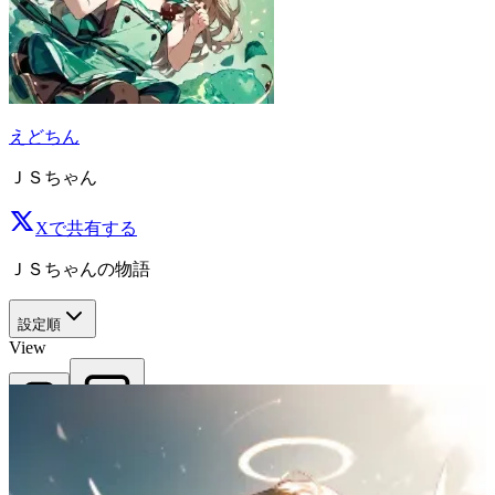
えどちん
ＪＳちゃん
Xで共有する
ＪＳちゃんの物語
設定順
View
正方形
比率維持