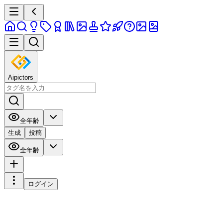
Aipictors
全年齢
生成
投稿
全年齢
ログイン