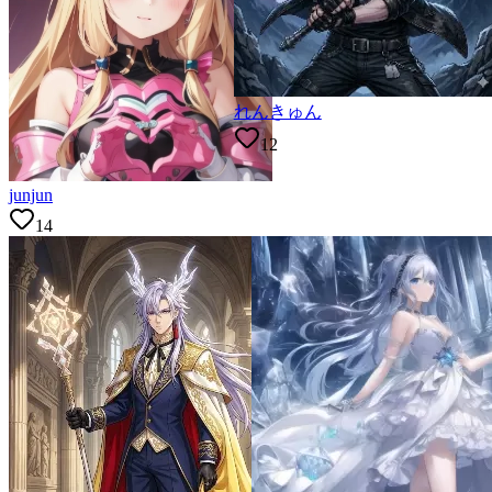
れんきゅん
12
junjun
14