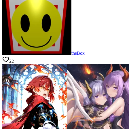
theBox
22