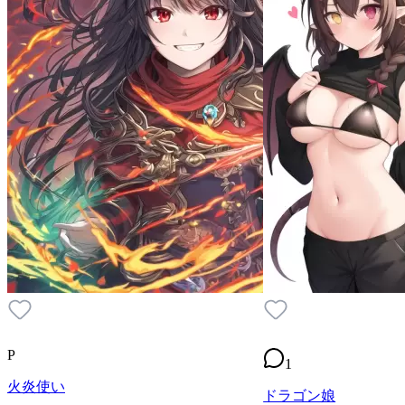
P
1
火炎使い
ドラゴン娘