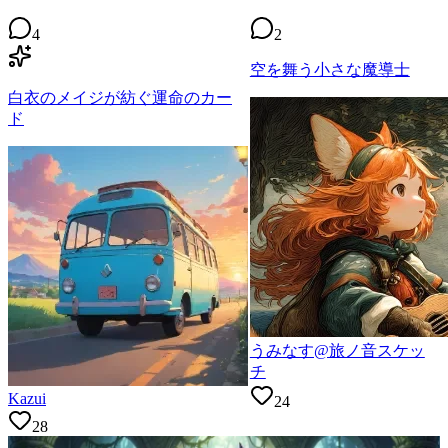
4
2
空を舞う小さな魔導士
白衣のメイジが紡ぐ運命のカー
ド
うみなす@旅ノ音スケッ
チ
Kazui
24
28