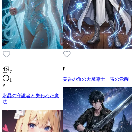
P
7
黄昏の角の大魔導士、雷の覚醒
1
P
氷晶の守護者と失われた魔
法