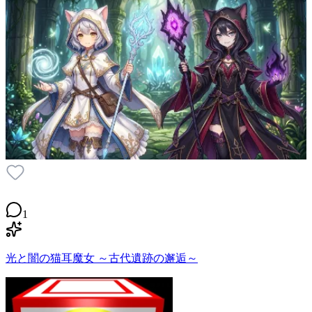
1
光と闇の猫耳魔女 ～古代遺跡の邂逅～