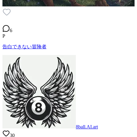
6
P
告白できない冒険者
8ball.AI.art
30