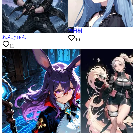
神田樹
れんきゅん
10
11