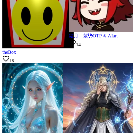
結月 紫🐉OTP ♌ AIart
14
theBox
19