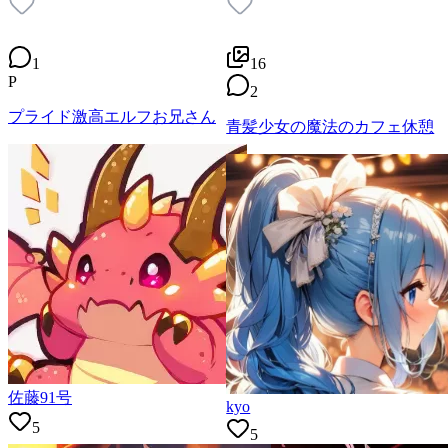
1
16
P
2
プライド激高エルフお兄さん
青髪少女の魔法のカフェ休憩
佐藤91号
kyo
5
5