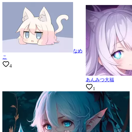
なめ
こ
4
あんみつ大福
1