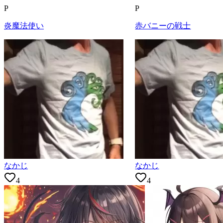
P
P
炎魔法使い
赤バニーの戦士
なかじ
なかじ
4
4