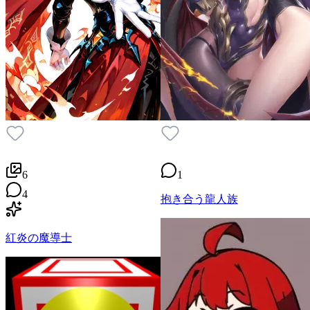
6
1
4
抱き合う龍人族
紅炎の魔導士