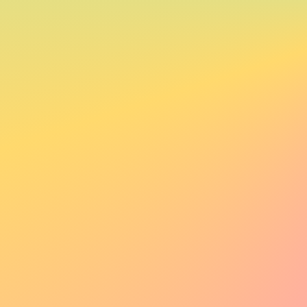
hair
の作品
767
件の作品が見つかりました
いいね！順
いいね！順
フィルタ
フィルタ
プロンプト有
お気に入り登録