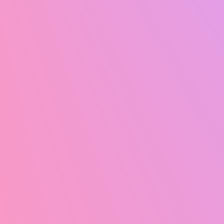
12
22
P
ピンク髪の少女の秘密
ガラス越しに消えた恋
のお願い