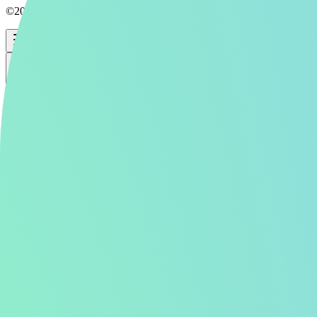
©2026 Aipictors Co.,Ltd.
Aipictors
全年齢
生成
投稿
全年齢
ログイン