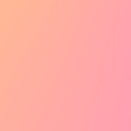
23
14
P
メガネっ娘祭！
mooooooooo1230
71