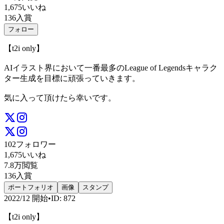
1,675
いいね
136
入賞
フォロー
【t2i only】
AIイラスト界において一番最多のLeague of Legendsキャラク
ター生成を目標に頑張っていきます。
気に入って頂けたら幸いです。
102
フォロワー
1,675
いいね
7.8万
閲覧
136
入賞
ポートフォリオ
画像
スタンプ
2022/12
開始
•
ID
:
872
【t2i only】