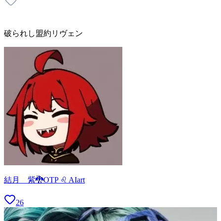
破られし盟約リヴェン
結月 紫🐉OTP ♌ AIart
26