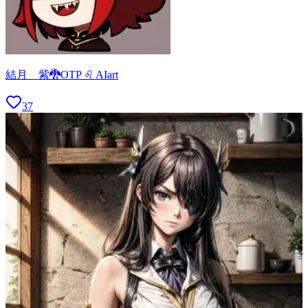
結月 紫🐉OTP ♌ AIart
37