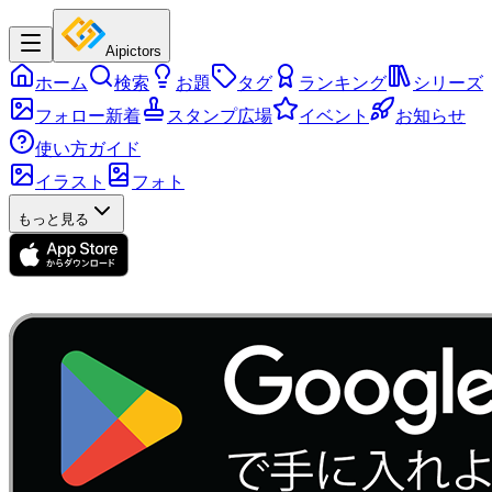
Aipictors
ホーム
検索
お題
タグ
ランキング
シリーズ
フォロー新着
スタンプ広場
イベント
お知らせ
使い方ガイド
イラスト
フォト
もっと見る