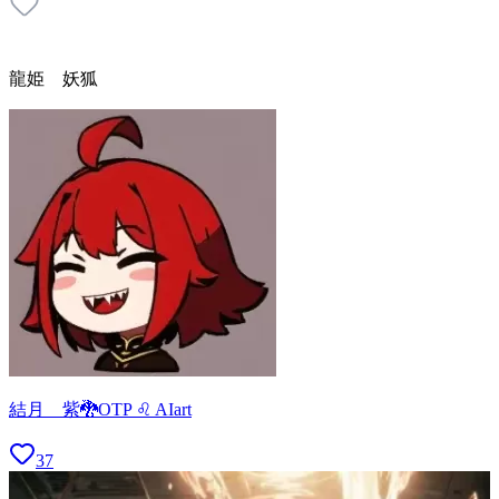
龍姫 妖狐
結月 紫🐉OTP ♌ AIart
37