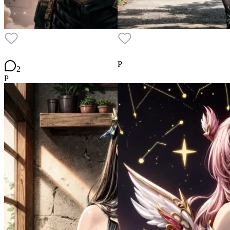
P
2
P