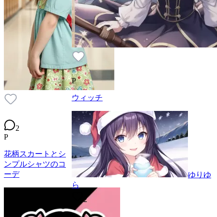
P
ウィッチ
2
P
花柄スカートとシ
ンプルシャツのコ
ーデ
ゆりゆ
ら
2