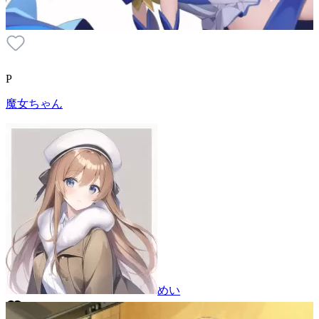
P
魔女ちゃん
めい
1