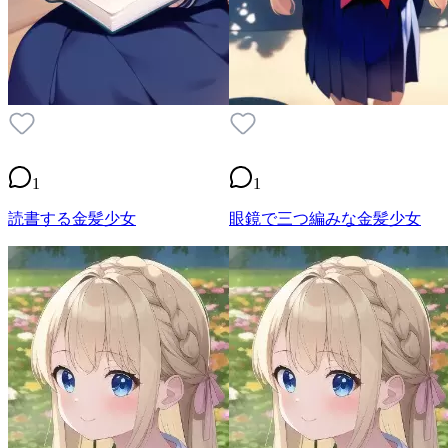
1
1
読書する金髪少女
眼鏡で三つ編みな金髪少女