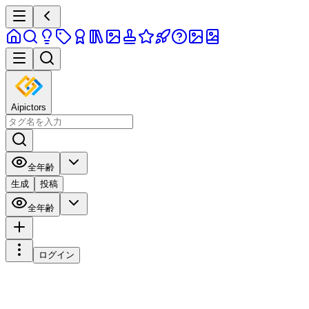
Aipictors
全年齢
生成
投稿
全年齢
ログイン