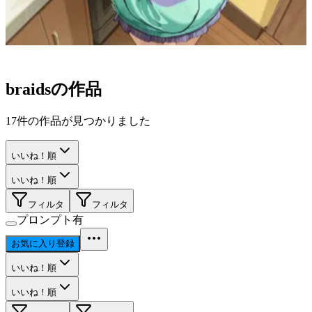
braids
の作品
17
件の作品が見つかりました
いいね！順
いいね！順
フィルタ
フィルタ
プロンプト有
お気に入り登録
いいね！順
いいね！順