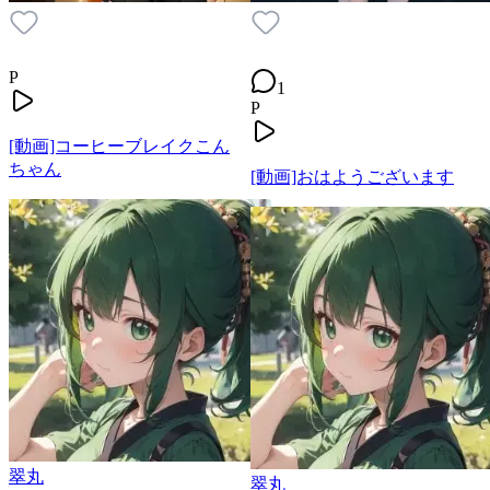
P
1
P
[動画]コーヒーブレイクこん
ちゃん
[動画]おはようございます
翠丸
翠丸