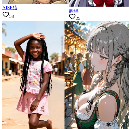
AISE猿
guest
58
25