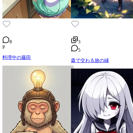
8
3
P
5
料理中の藤田
森で交わる旅の縁