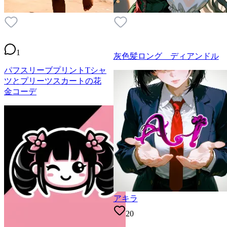
1
灰色髪ロング ディアンドル
パフスリーブプリントTシャ
ツとプリーツスカートの花
金コーデ
アキラ
20