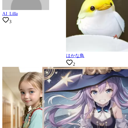
AI_Lilla
3
はかな鳥
2