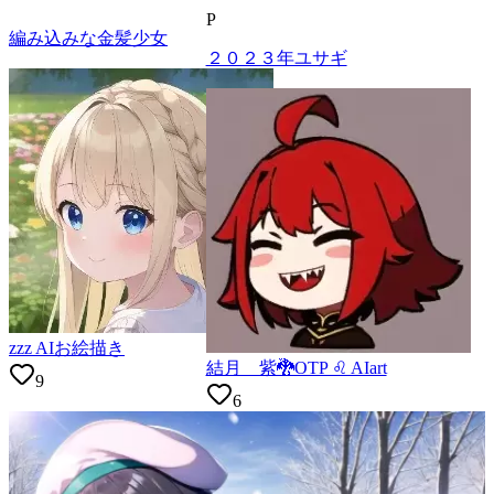
P
編み込みな金髪少女
２０２３年ユサギ
zzz AIお絵描き
結月 紫🐉OTP ♌ AIart
9
6