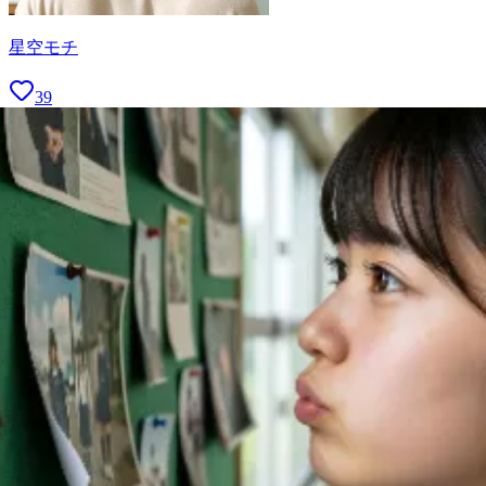
星空モチ
39