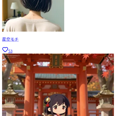
星空モチ
53