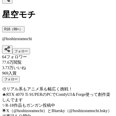
星空モチ
R18（99+）
@
hoshizoramochi
フォロー
64
フォロワー
77.6万
閲覧
3.73万
いいね
969
入賞
フォロー
🎨リアル系もアニメ系も幅広く挑戦！
🔥RTX 4070 Ti SUPERのPCでComfyUI＆Forge使って創作楽
しんでます
✨R-18作品もガンガン投稿中
🌟X（@hoshizoramochi）とBluesky（@hoshizoramochi.bsky）