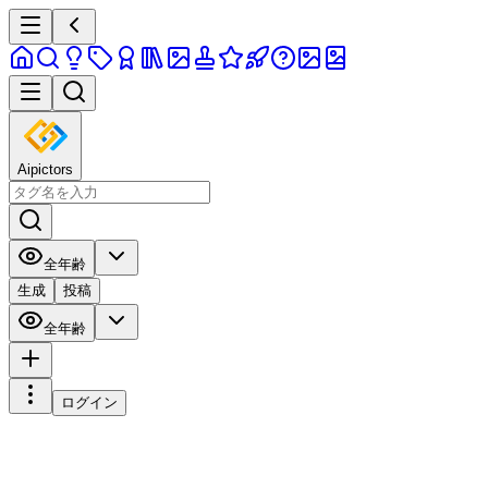
Aipictors
全年齢
生成
投稿
全年齢
ログイン