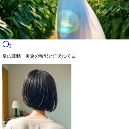
2
夏の鼓動：黄金の輪郭と消えゆく白