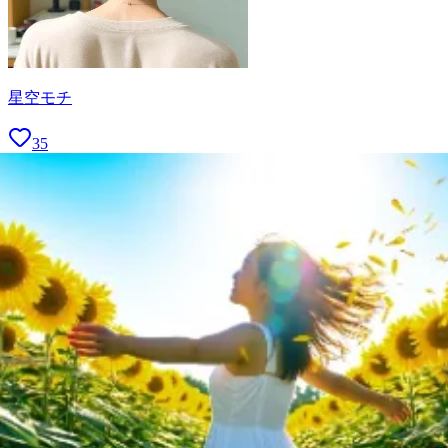
星空モチ
35