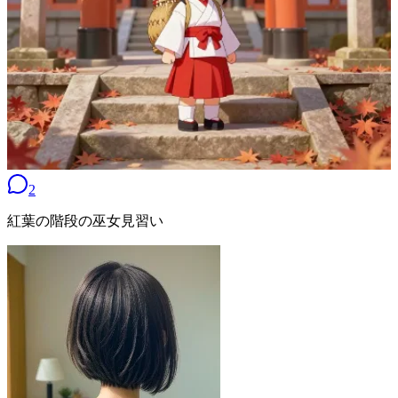
2
紅葉の階段の巫女見習い