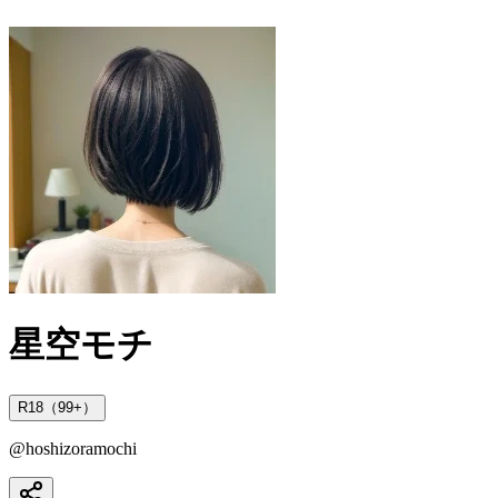
星空モチ
R18（99+）
@
hoshizoramochi