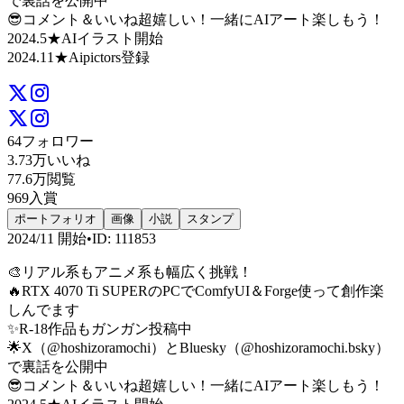
で裏話を公開中
😎コメント＆いいね超嬉しい！一緒にAIアート楽しもう！
2024.5★AIイラスト開始
2024.11★Aipictors登録
64
フォロワー
3.73万
いいね
77.6万
閲覧
969
入賞
ポートフォリオ
画像
小説
スタンプ
2024/11
開始
•
ID
:
111853
🎨リアル系もアニメ系も幅広く挑戦！
🔥RTX 4070 Ti SUPERのPCでComfyUI＆Forge使って創作楽
しんでます
✨R-18作品もガンガン投稿中
🌟X（@hoshizoramochi）とBluesky（@hoshizoramochi.bsky）
で裏話を公開中
😎コメント＆いいね超嬉しい！一緒にAIアート楽しもう！