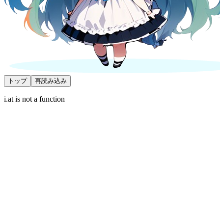
トップ
再読み込み
i.at is not a function