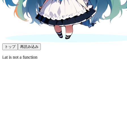
トップ
再読み込み
i.at is not a function