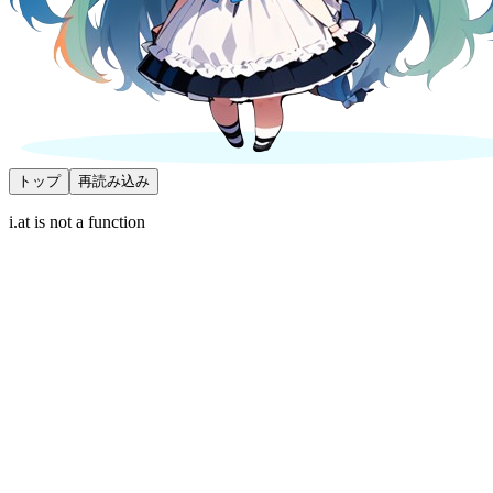
トップ
再読み込み
i.at is not a function