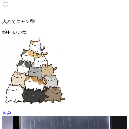
入れてニャン😻
#
9
44
いいね
もみ
48
(
44
)