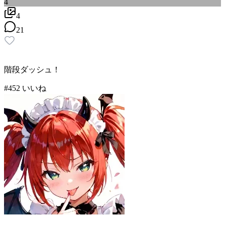
4
4
21
階段ダッシュ！
#
4
52
いいね