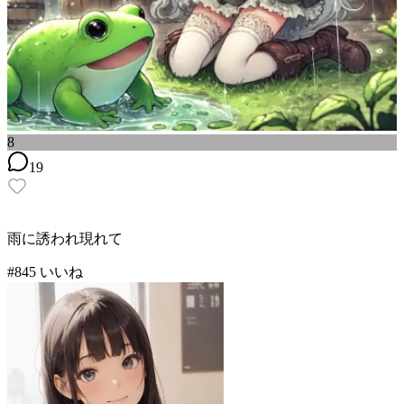
8
19
雨に誘われ現れて
#
8
45
いいね