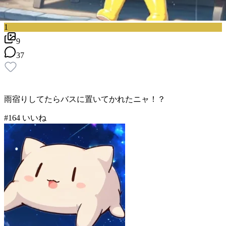
1
9
37
雨宿りしてたらバスに置いてかれたニャ！？
#
1
64
いいね