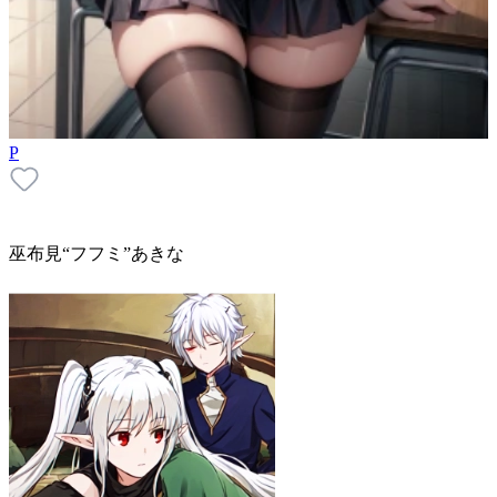
P
巫布見“フフミ”あきな