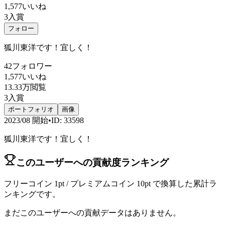
1,577
いいね
3
入賞
フォロー
狐川東洋です！宜しく！
42
フォロワー
1,577
いいね
13.33万
閲覧
3
入賞
ポートフォリオ
画像
2023/08
開始
•
ID
:
33598
狐川東洋です！宜しく！
このユーザーへの貢献度ランキング
フリーコイン 1pt / プレミアムコイン 10pt で換算した累計ラ
ンキングです。
まだこのユーザーへの貢献データはありません。