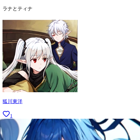
ラナとティナ
狐川東洋
1