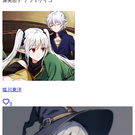
渥美恚子“アツミケイコ”
狐川東洋
9