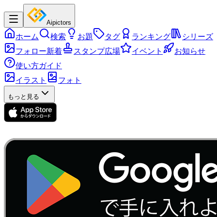
Aipictors
ホーム
検索
お題
タグ
ランキング
シリーズ
フォロー新着
スタンプ広場
イベント
お知らせ
使い方ガイド
イラスト
フォト
もっと見る