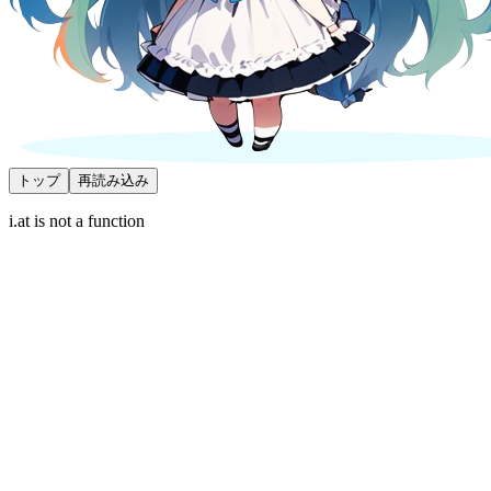
トップ
再読み込み
i.at is not a function