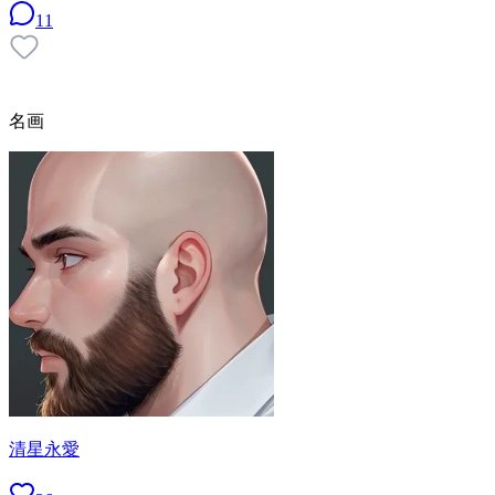
11
名画
清星永愛