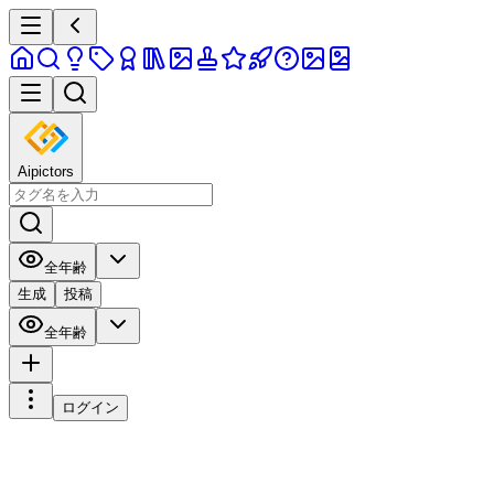
Aipictors
全年齢
生成
投稿
全年齢
ログイン