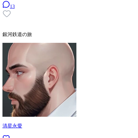
13
銀河鉄道の旅
清星永愛