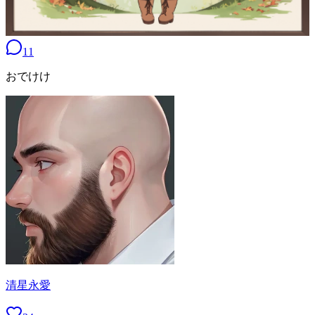
11
おでけけ
清星永愛