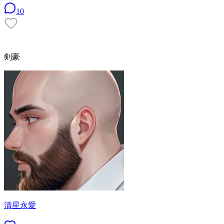
10
剣豪
清星永愛