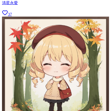
清星永愛
37