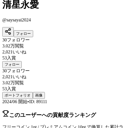
清星永愛
@
saysayai2024
フォロー
30
フォロワー
3.02万
閲覧
2,021
いいね
53
入賞
フォロー
30
フォロワー
2,021
いいね
3.02万
閲覧
53
入賞
ポートフォリオ
画像
2024/06
開始
•
ID
:
89111
このユーザーへの貢献度ランキング
フリーコイン 1pt / プレミアムコイン 10pt で換算した累計ラ