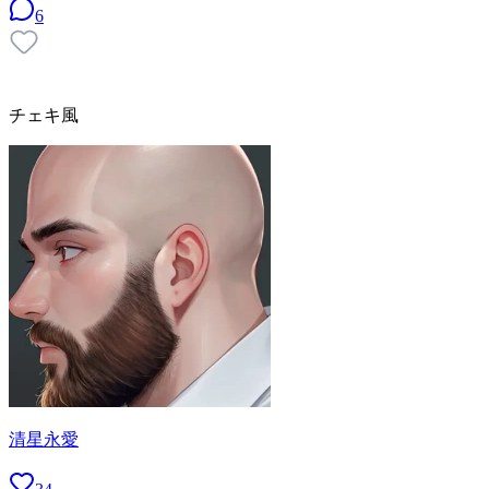
6
チェキ風
清星永愛