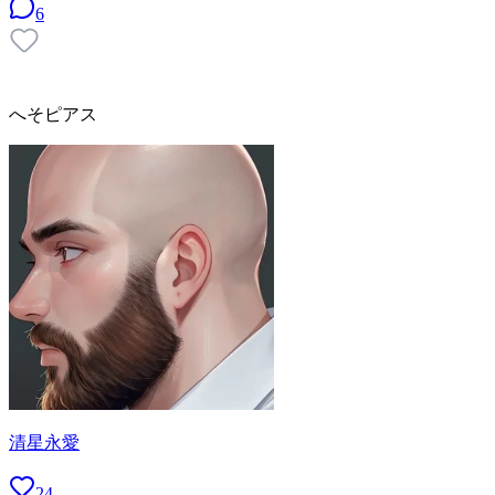
6
へそピアス
清星永愛
24