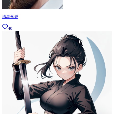
清星永愛
40