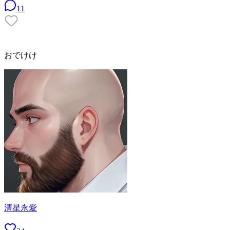
11
おでけけ
清星永愛