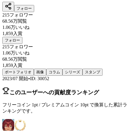
フォロー
215
フォロワー
68.56万
閲覧
1.06万
いいね
1,859
入賞
フォロー
215
フォロワー
1.06万
いいね
68.56万
閲覧
1,859
入賞
ポートフォリオ
画像
コラム
シリーズ
スタンプ
2023/07
開始
•
ID
:
30052
このユーザーへの貢献度ランキング
フリーコイン 1pt / プレミアムコイン 10pt で換算した累計ラ
ンキングです。