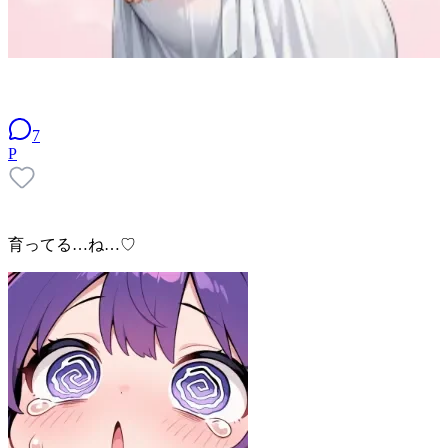
7
P
育ってる…ね…♡