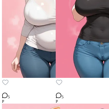
5
5
P
P