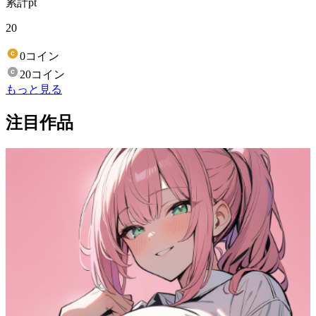
累計pt
20
0コイン
20コイン
もっと見る
注目作品