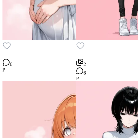
6
2
P
6
P