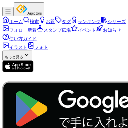
Aipictors
ホーム
検索
お題
タグ
ランキング
シリーズ
フォロー新着
スタンプ広場
イベント
お知らせ
使い方ガイド
イラスト
フォト
もっと見る