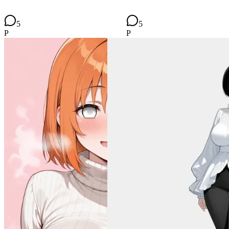
5
5
P
P