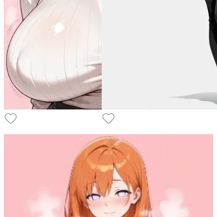
6
6
P
P