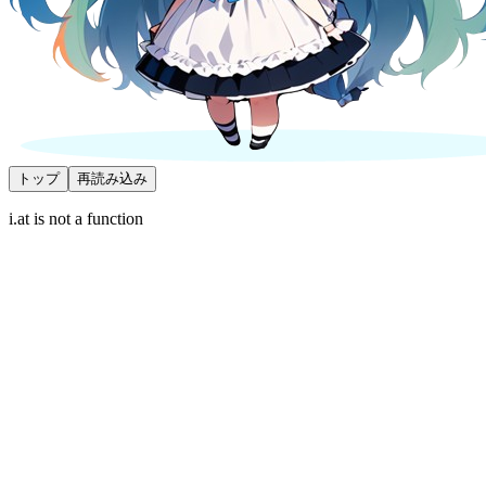
トップ
再読み込み
i.at is not a function