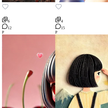
6
4
12
15
P
P