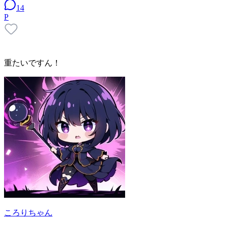
14
P
重たいですん！
ころりちゃん