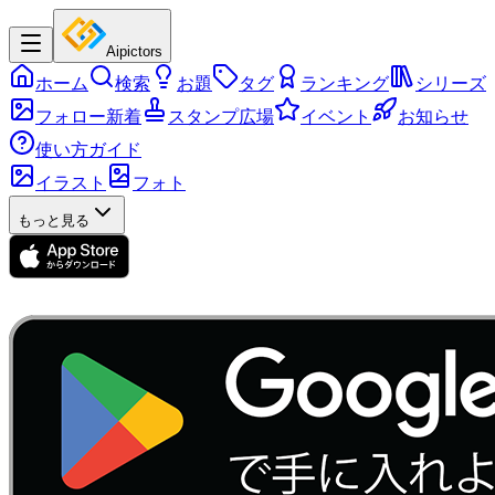
Aipictors
ホーム
検索
お題
タグ
ランキング
シリーズ
フォロー新着
スタンプ広場
イベント
お知らせ
使い方ガイド
イラスト
フォト
もっと見る