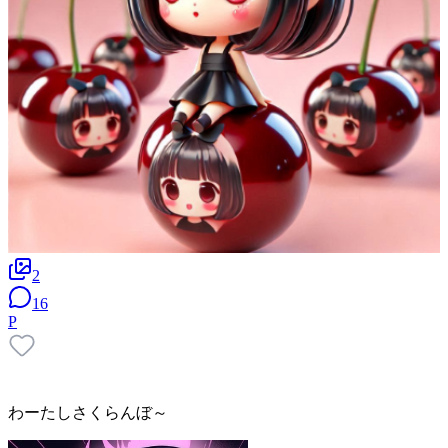
2
16
P
わーたしさくらんぼ～