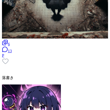
6
13
P
落書き