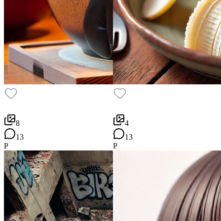
8
4
13
13
P
P