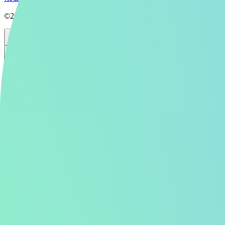
©2026 Aipictors Co.,Ltd.
Aipictors
全年齢
生成
投稿
全年齢
ログイン