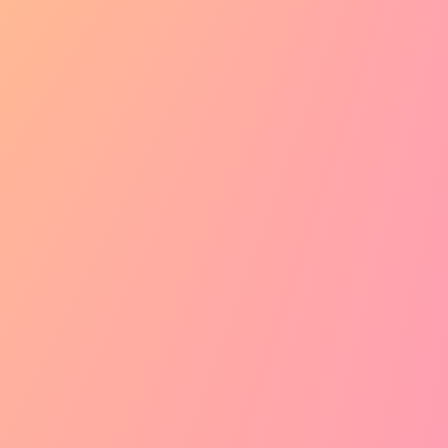
power
の作品
21
件の作品が見つかりました
いいね！順
いいね！順
フィルタ
フィルタ
プロンプト有
お気に入り登録