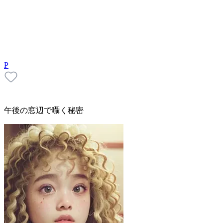
P
午後の窓辺で囁く秘密