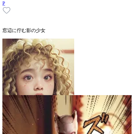
P
窓辺に佇む影の少女
団栗桃子
10