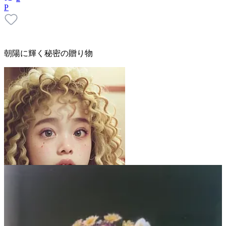
P
朝陽に輝く秘密の贈り物
団栗桃子