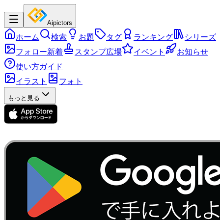
Aipictors
ホーム
検索
お題
タグ
ランキング
シリーズ
フォロー新着
スタンプ広場
イベント
お知らせ
使い方ガイド
イラスト
フォト
もっと見る