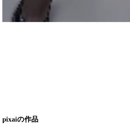
pixai
の作品