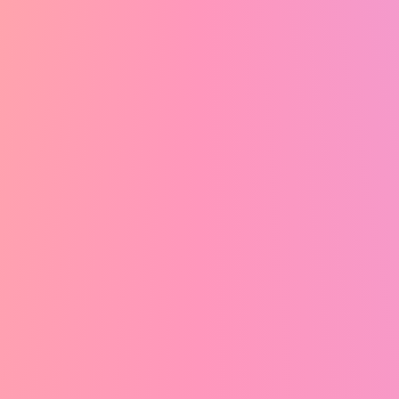
2
25
P
P
P
ーモニーボイ
ハムスターと一緒
スーパーデフォル
海
メ