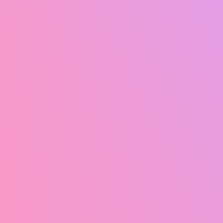
11
夏祭り
15
辺を犬と駆ける