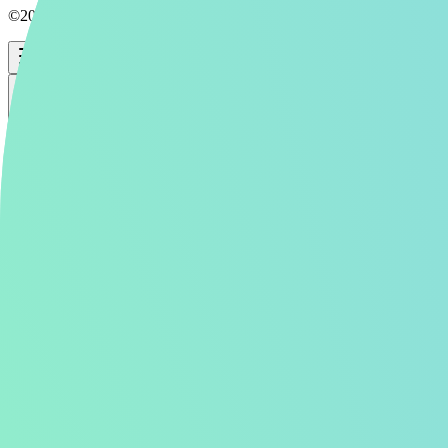
©2026 Aipictors Co.,Ltd.
Aipictors
全年齢
生成
投稿
全年齢
ログイン