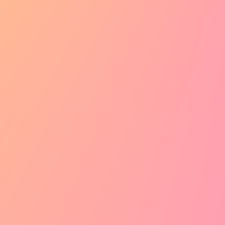
10
1
P
月夜の日本刀白うさちゃん
8
P
デュエットハ
ス