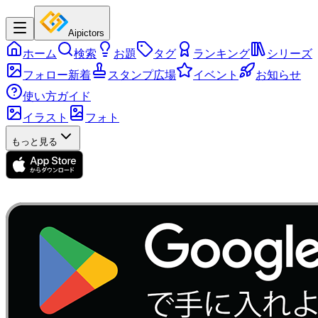
Aipictors
ホーム
検索
お題
タグ
ランキング
シリーズ
フォロー新着
スタンプ広場
イベント
お知らせ
使い方ガイド
イラスト
フォト
もっと見る