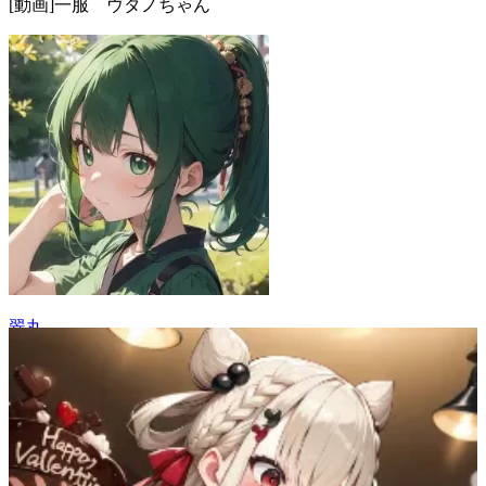
[動画]一服 ウタノちゃん
翠丸
23