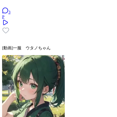
3
P
[動画]一服 ウタノちゃん