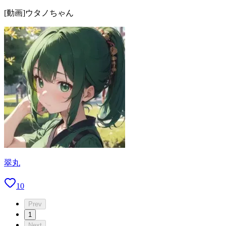
[動画]ウタノちゃん
翠丸
10
Prev
1
Next