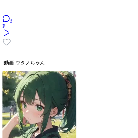
3
P
[動画]ウタノちゃん