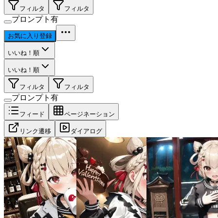
フィルタ
フィルタ
プロンプト有
お気に入り登録
いいね！順
いいね！順
フィルタ
フィルタ
プロンプト有
フィード
ページネーション
リンク遷移
ダイアログ