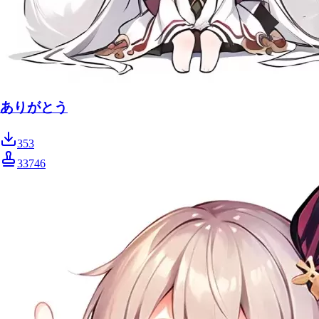
ありがとう
353
33746