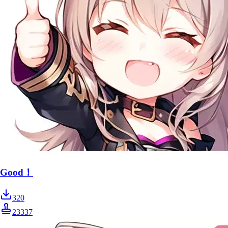
Good！
320
23337