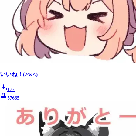
いいね！(>w<)
177
57665