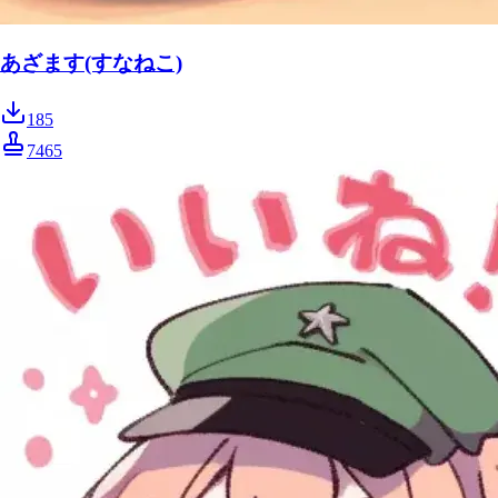
あざます(すなねこ)
185
7465