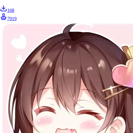
168
7919