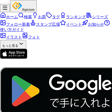
Aipictors
ホーム
検索
お題
タグ
ランキング
シリーズ
フォロー新着
スタンプ広場
イベント
お知らせ
使い方ガイド
イラスト
フォト
もっと見る