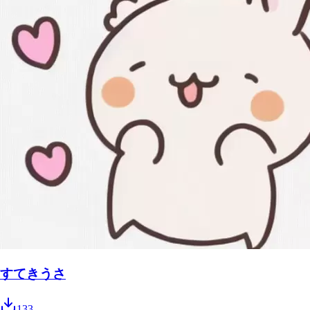
すてきうさ
133