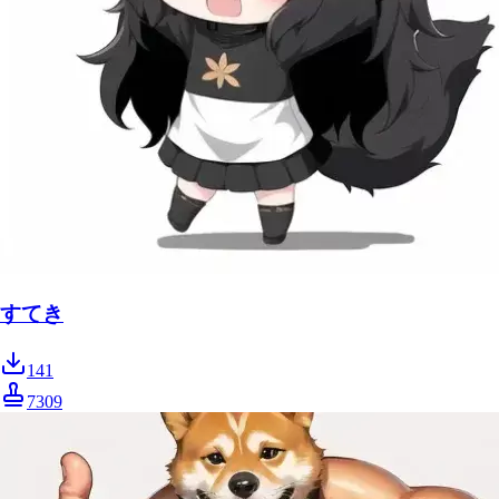
すてき
141
7309