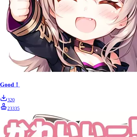
Good！
320
23335