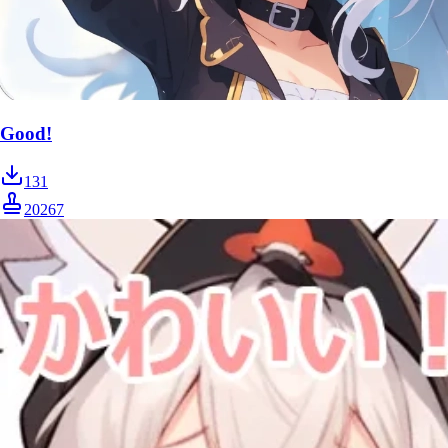
Good!
131
20267