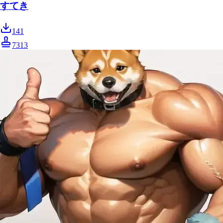
すてき
141
7313