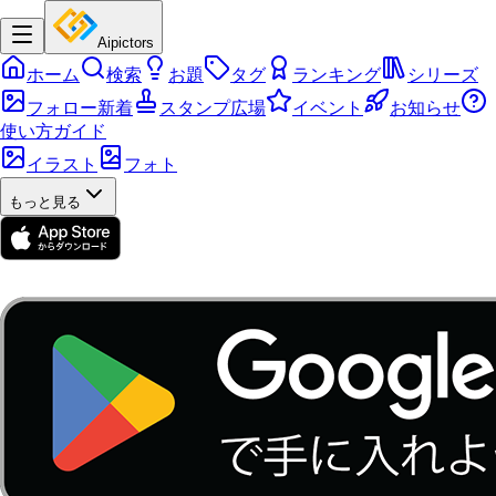
Aipictors
ホーム
検索
お題
タグ
ランキング
シリーズ
フォロー新着
スタンプ広場
イベント
お知らせ
使い方ガイド
イラスト
フォト
もっと見る