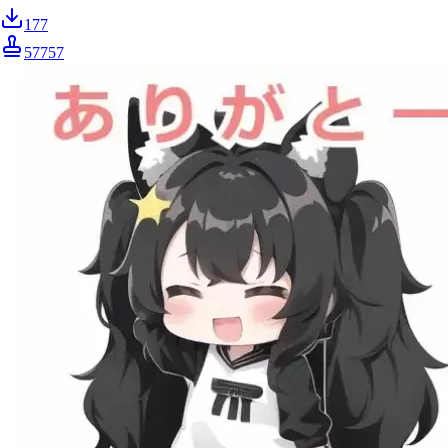
177
57757