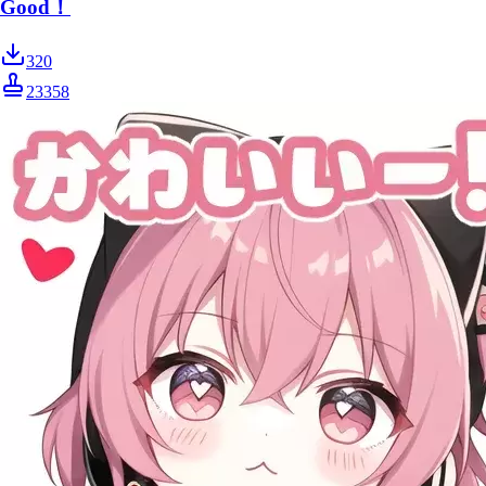
Good！
320
23358