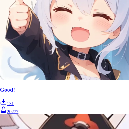
Good!
131
20277