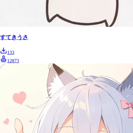
すてきうさ
133
12873