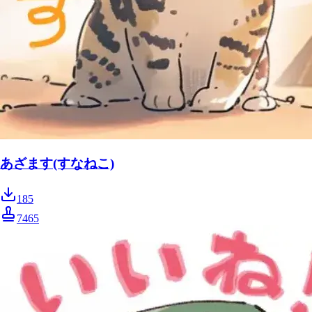
あざます(すなねこ)
185
7465