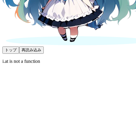
トップ
再読み込み
i.at is not a function