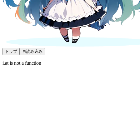
トップ
再読み込み
i.at is not a function