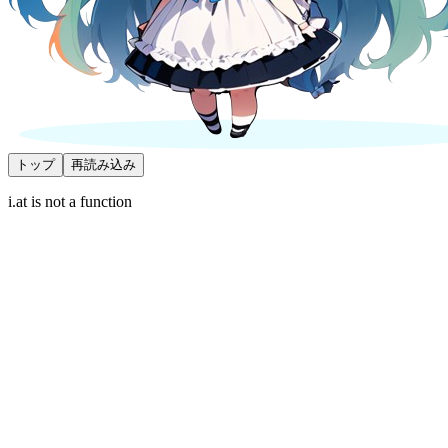
トップ
再読み込み
i.at is not a function