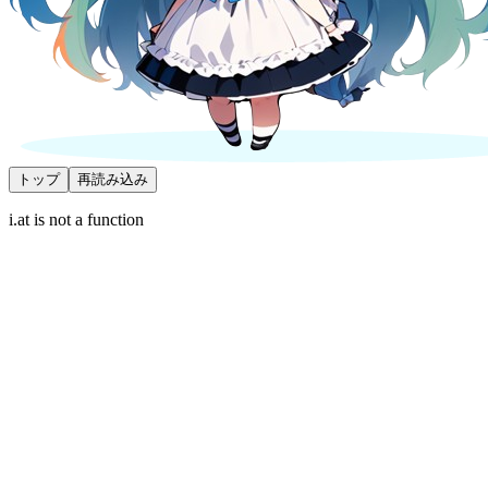
トップ
再読み込み
i.at is not a function