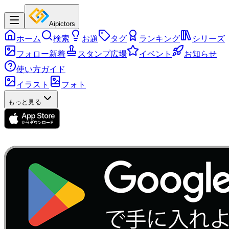
Aipictors
ホーム
検索
お題
タグ
ランキング
シリーズ
フォロー新着
スタンプ広場
イベント
お知らせ
使い方ガイド
イラスト
フォト
もっと見る