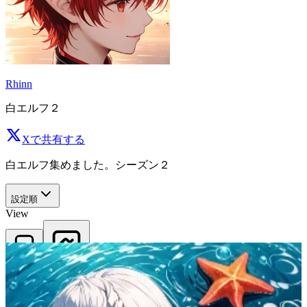
Rhinn
白エルフ２
Xで共有する
白エルフ集めました。シーズン２
設定順
View
正方形
比率維持