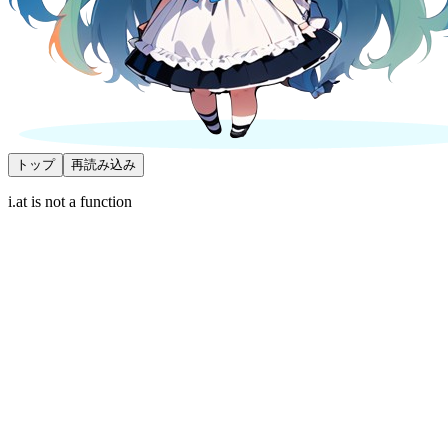
トップ
再読み込み
i.at is not a function