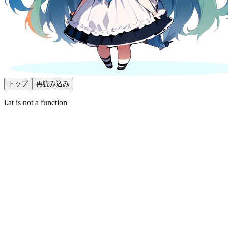
トップ
再読み込み
i.at is not a function