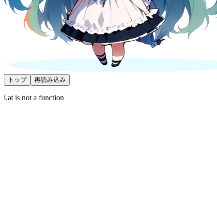
トップ
再読み込み
i.at is not a function