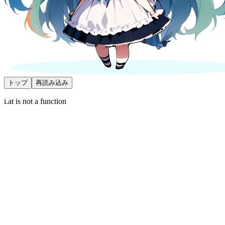
トップ
再読み込み
i.at is not a function