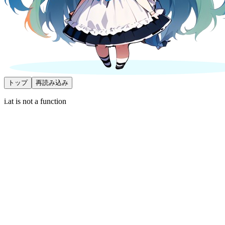
トップ
再読み込み
i.at is not a function