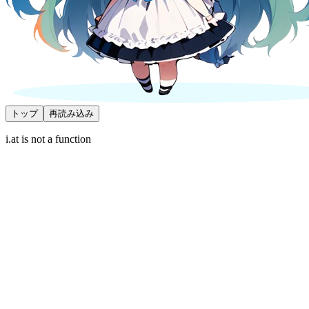
トップ
再読み込み
i.at is not a function