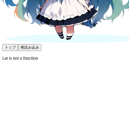
トップ
再読み込み
i.at is not a function