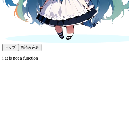
トップ
再読み込み
i.at is not a function