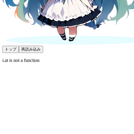
トップ
再読み込み
i.at is not a function