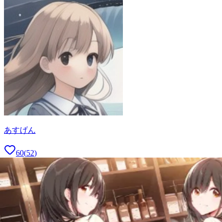
あすげん
60
(
52
)