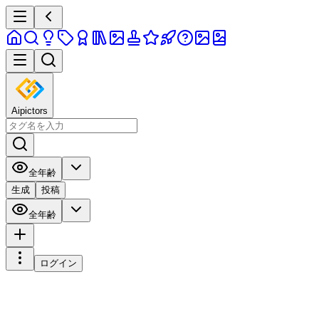
Aipictors
全年齢
生成
投稿
全年齢
ログイン