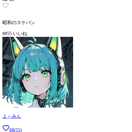
昭和のスケバン
#
8
55
いいね
よ～みん
68
(
55
)