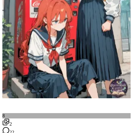
8
2
22