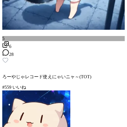
5
6
28
ろーやじゃレコード使えにゃいニャ～(TOT)
#
5
59
いいね