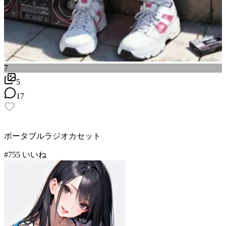
7
5
17
ポータブルラジオカセット
#
7
55
いいね