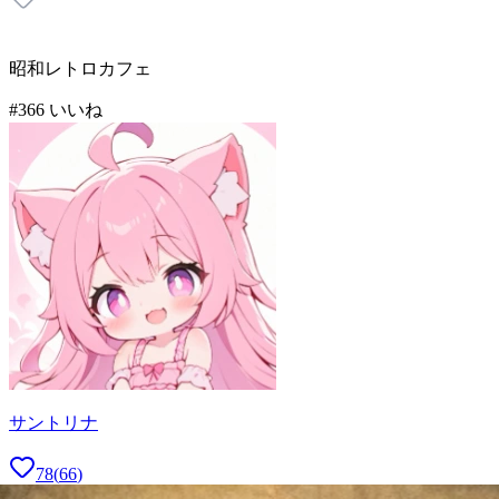
昭和レトロカフェ
#
3
66
いいね
サントリナ
78
(
66
)