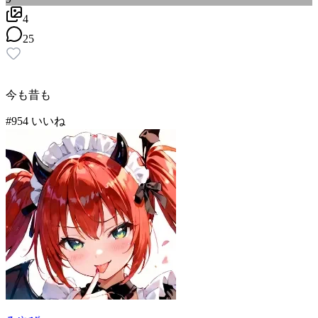
4
25
今も昔も
#
9
54
いいね