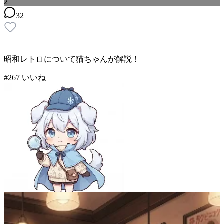
2
32
昭和レトロについて猫ちゃんが解説！
#
2
67
いいね
ai大好き1192