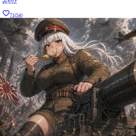
みやび
71
(
54
)