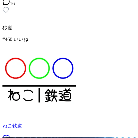
16
砂嵐
#
4
60
いいね
ねこ鉄道