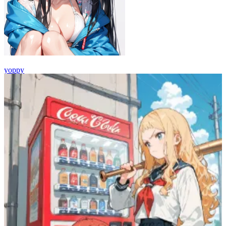
yoppy
83
(
55
)