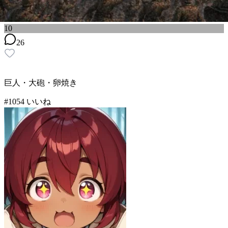
10
26
巨人・大砲・卵焼き
#
10
54
いいね