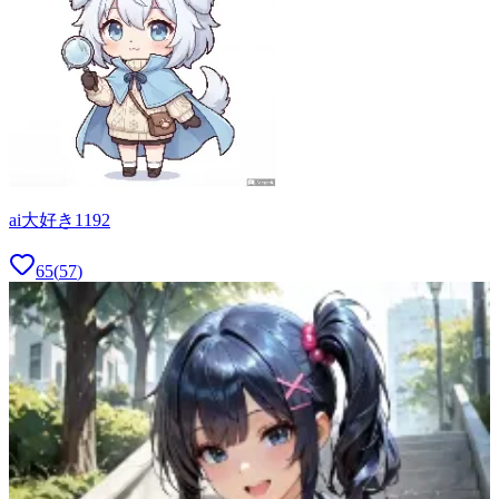
ai大好き1192
65
(
57
)