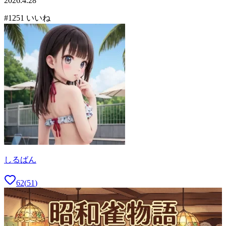
2026.4.28
#
12
51
いいね
しるばん
62
(
51
)