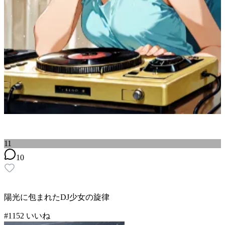
11
10
陽光に包まれたDJ少女の旋律
#
11
52
いいね