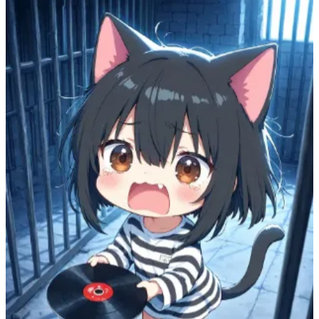
71
(
60
)