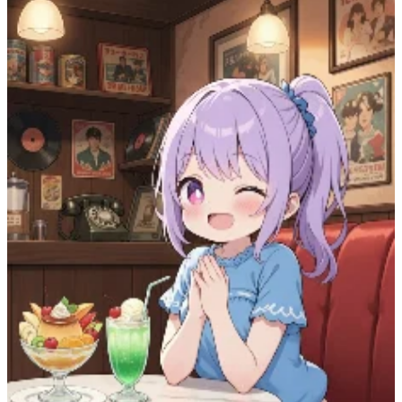
78
(
67
)