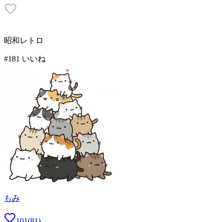
昭和レトロ
#
1
81
いいね
もみ
101
(
81
)