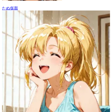
たぬ仮面
67
(
54
)