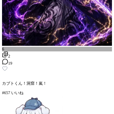
6
2
19
カブトくん！洞窟！嵐！
#
6
57
いいね