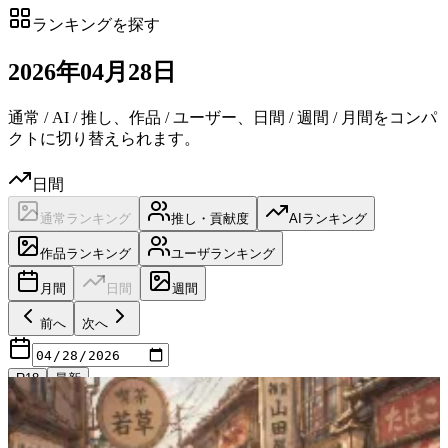
ランキングを探す
2026
年
04
月
28日
通常 / AI / 推し、作品 / ユーザー、日間 / 週間 / 月間をコンパ
クトに切り替えられます。
日間
通常ランキング
推し・貢献度
AIランキング
作品ランキング
ユーザランキング
月間
日間
週間
前へ
次へ
R18
最新
日付候補