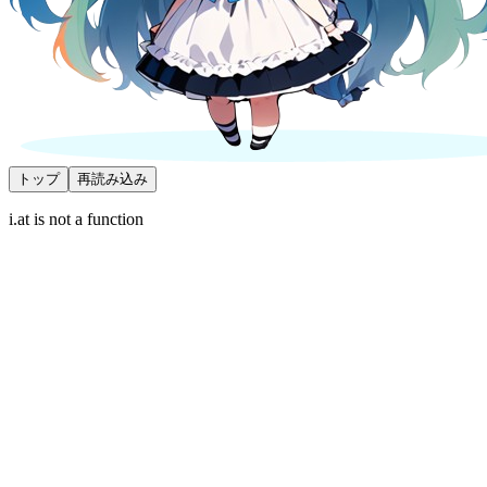
トップ
再読み込み
i.at is not a function