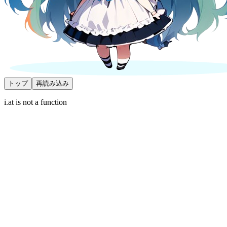
トップ
再読み込み
i.at is not a function