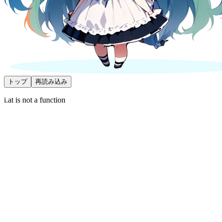
トップ
再読み込み
i.at is not a function