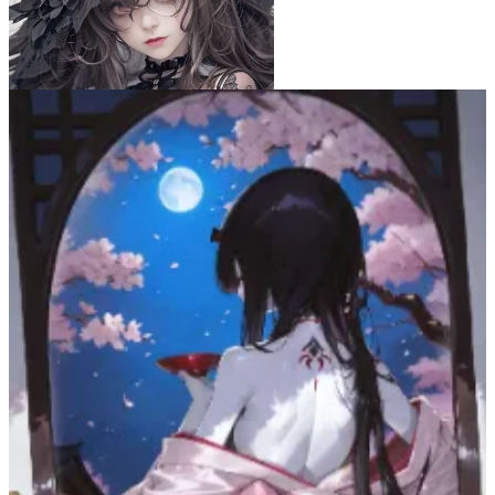
狐乃尾タマモ
33