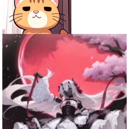
四ツ辻哀太郎
59