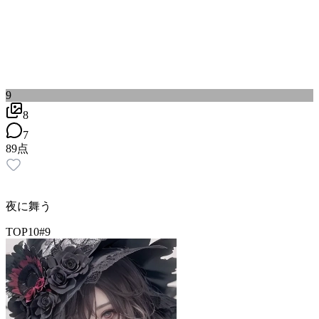
9
8
7
89
点
夜に舞う
TOP10
#
9