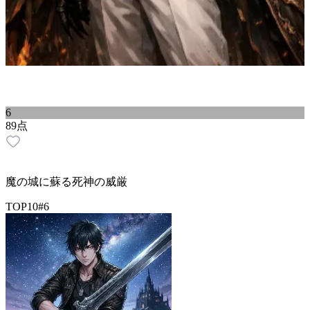
6
89
点
魔の城に蘇る死神の威厳
TOP10
#
6