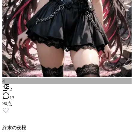
4
2
13
90
点
終末の夜桜