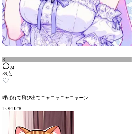
8
24
89
点
呼ばれて飛び出てニャニャニャニャーン
TOP10
#
8