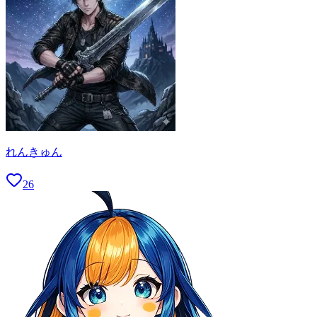
れんきゅん
26