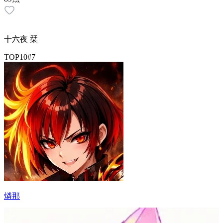
十六夜 栞
TOP10
#
7
燐那
46