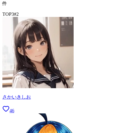
件
TOP3
#
2
さかいきしお
46