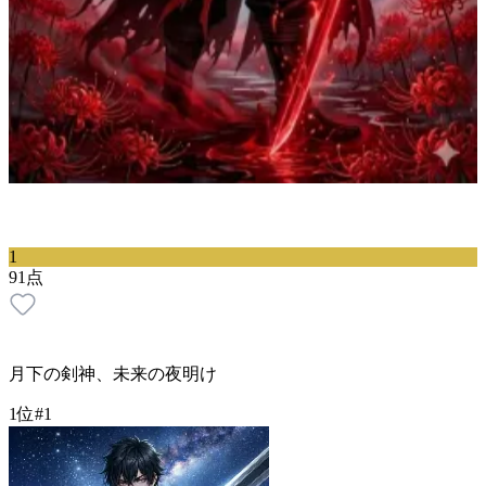
1
91
点
月下の剣神、未来の夜明け
1位
#
1