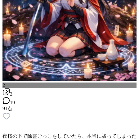
2
2
19
91
点
夜桜の下で除霊ごっこをしていたら、本当に祓ってしまった