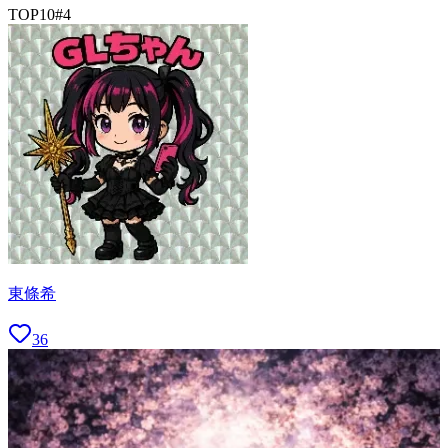
TOP10
#
4
東條希
36