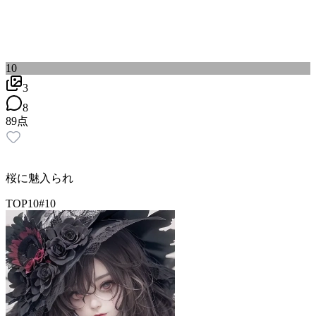
10
3
8
89
点
桜に魅入られ
TOP10
#
10