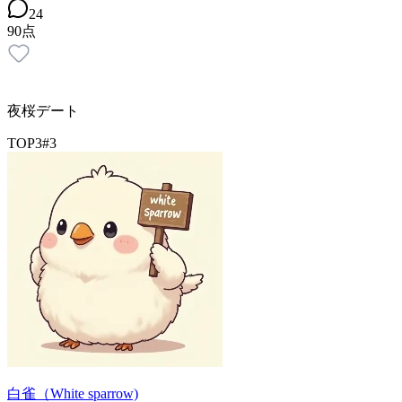
24
90
点
夜桜デート
TOP3
#
3
白雀（White sparrow)