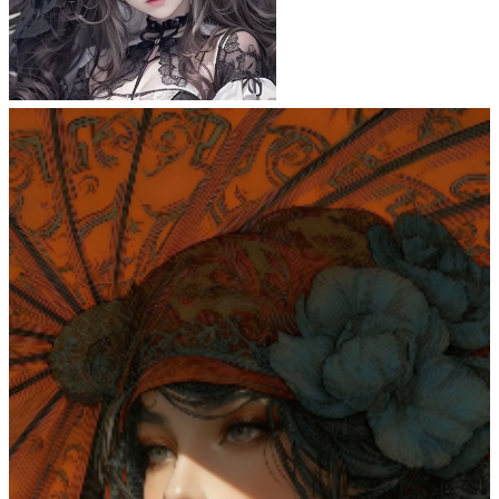
狐乃尾タマモ
35