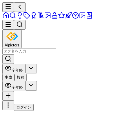
Aipictors
全年齢
生成
投稿
全年齢
ログイン