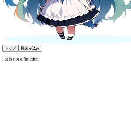
トップ
再読み込み
i.at is not a function