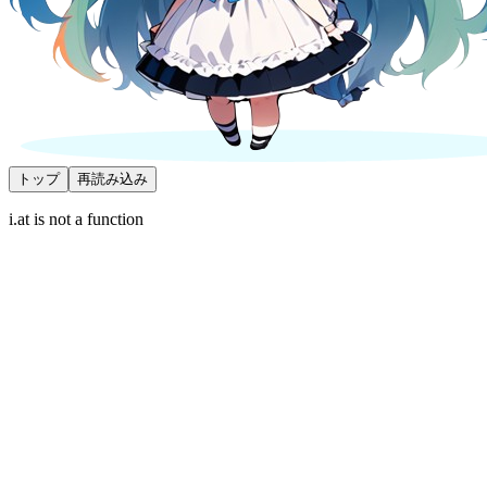
トップ
再読み込み
i.at is not a function