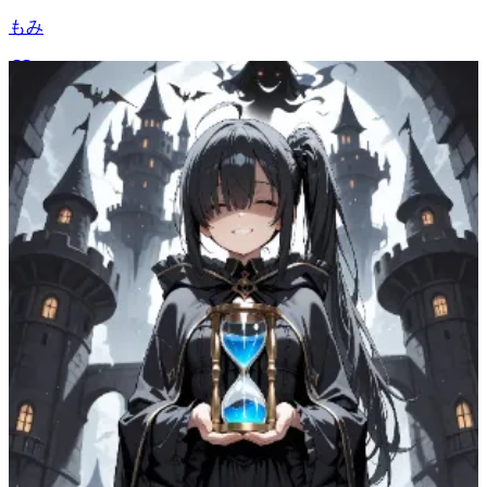
もみ
88
(
73
)