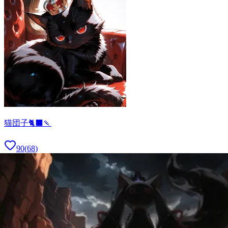
猫団子🐈‍⬛🍡
90
(
68
)