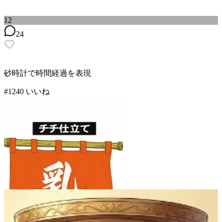
12
24
砂時計で時間経過を表現
#
12
40
いいね