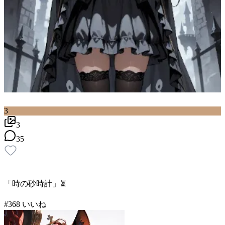
3
3
35
「時の砂時計」⏳
#
3
68
いいね