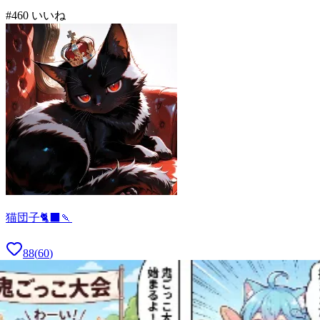
#
4
60
いいね
猫団子🐈‍⬛🍡
88
(
60
)