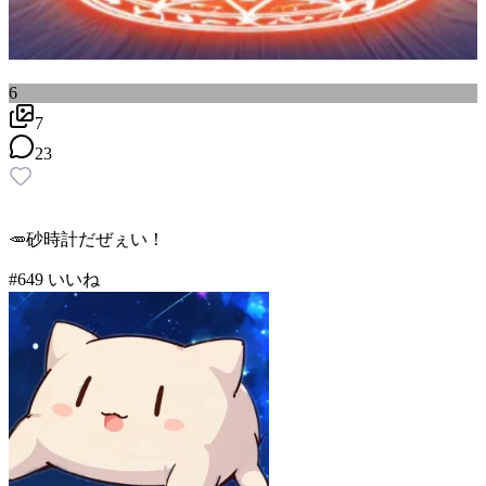
6
7
23
🥕砂時計だぜぇい！
#
6
49
いいね