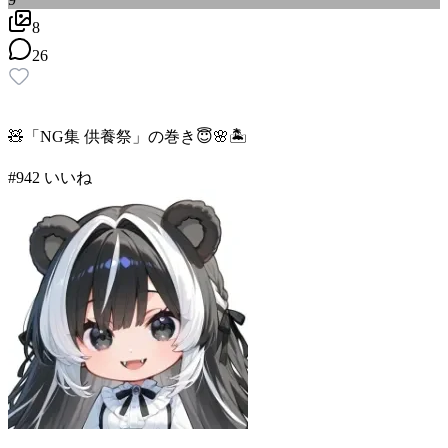
8
26
🧸「NG集 供養祭」の巻き😇🌸🏝
#
9
42
いいね