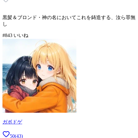
黒髪＆ブロンド・神の名においてこれを鋳造する、汝ら罪無
し
#
8
43
いいね
ガボドゲ
50
(
43
)