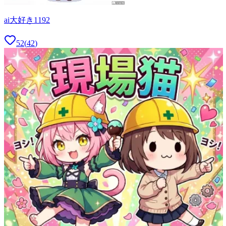
ai大好き1192
52
(
42
)