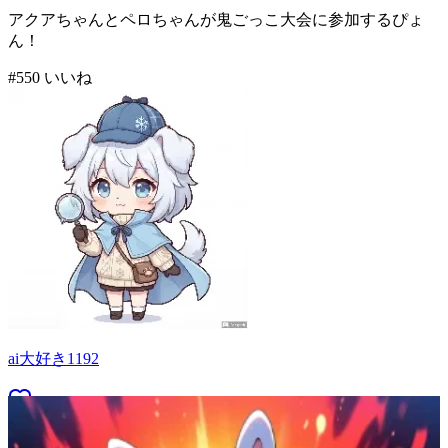
アクアちゃんとペロちゃんが鬼ごっこ大会に参加するぴょ
ん！
#
5
50
いいね
ai大好き1192
54
(
50
)