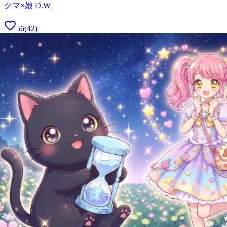
クマ×娘 D.W
56
(
42
)