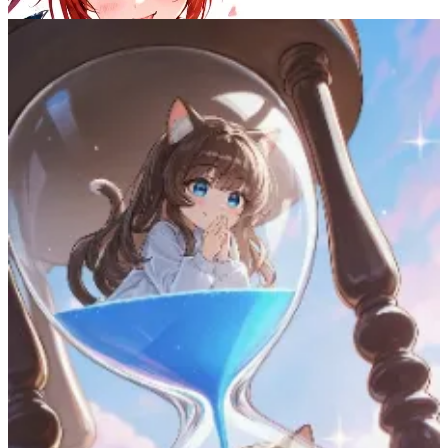
みやび
46
(
41
)