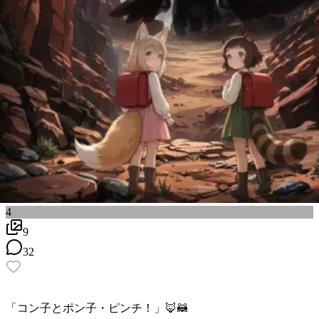
4
9
32
「コン子とポン子・ピンチ！」🦊🦝