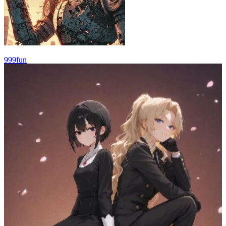
999fun
49
(
44
)