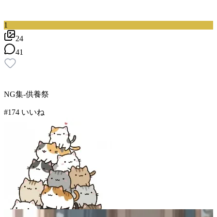
1
24
41
NG集-供養祭
#
1
74
いいね