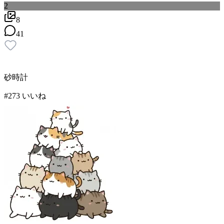
2
8
41
砂時計
#
2
73
いいね