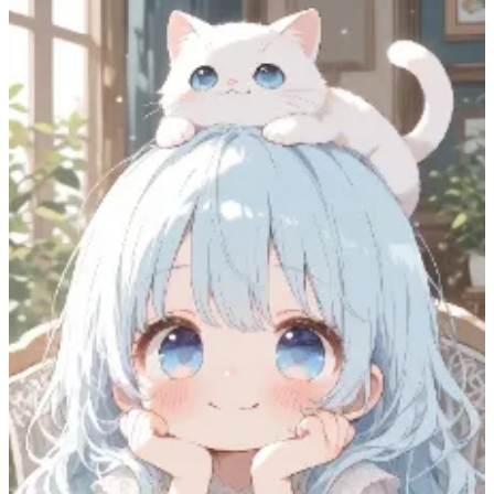
もみ
91
(
74
)