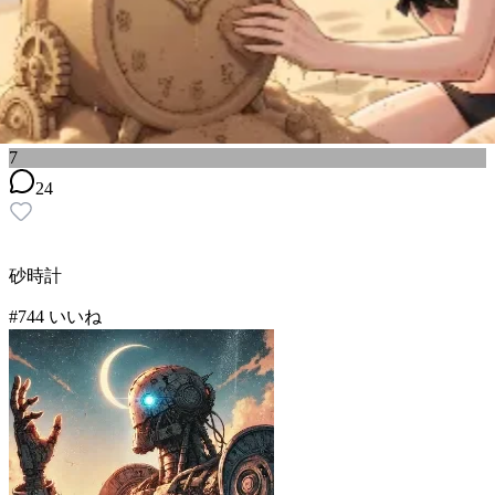
7
24
砂時計
#
7
44
いいね