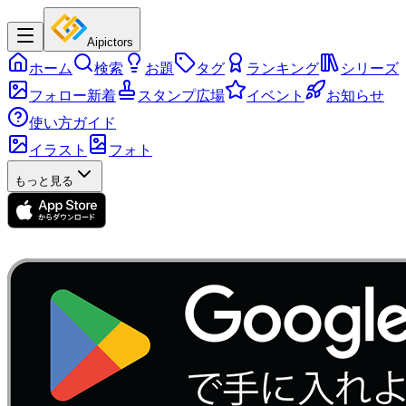
Aipictors
ホーム
検索
お題
タグ
ランキング
シリーズ
フォロー新着
スタンプ広場
イベント
お知らせ
使い方ガイド
イラスト
フォト
もっと見る