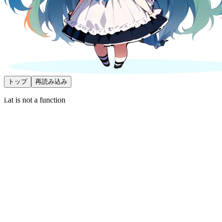
トップ
再読み込み
i.at is not a function