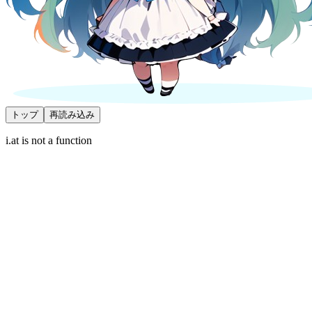
トップ
再読み込み
i.at is not a function