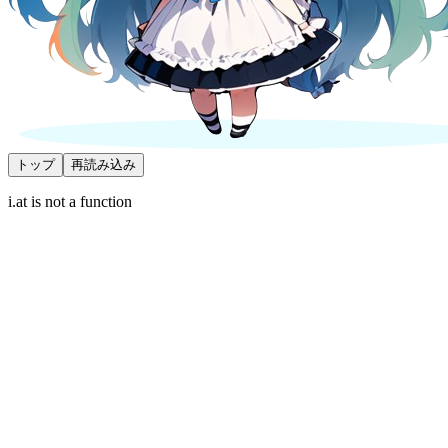
トップ
再読み込み
i.at is not a function