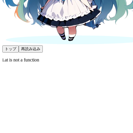
トップ
再読み込み
i.at is not a function